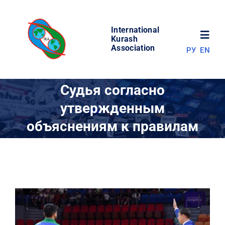
Skip
to
International
content
Toggl
Kurash
Association
РУ
EN
Navig
НОВОСТИ
Судья согласно
утвержденным
МИР КУРАША
объяснениям к правилам
ОБ АССОЦИАЦИИ
СОРЕВНОВАНИЯ
РЕЗУЛЬТАТЫ