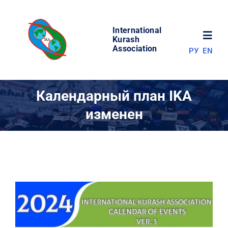
Skip
to
International
content
Toggl
Kurash
Association
РУ
EN
Navig
НОВОСТИ
Календарный план IKA
изменен
МИР КУРАША
ОБ АССОЦИАЦИИ
СОРЕВНОВАНИЯ
РЕЗУЛЬТАТЫ