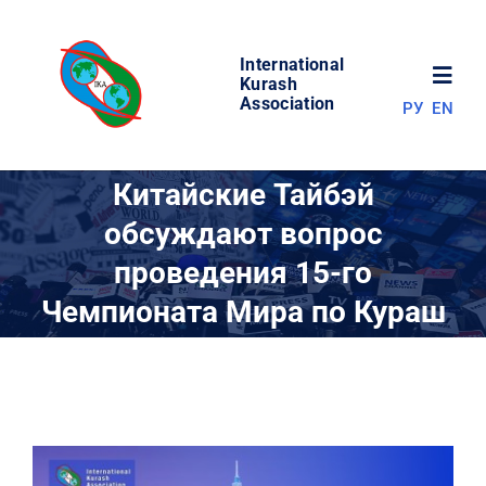
Skip
to
International
content
Toggl
Kurash
Association
РУ
EN
Navig
НОВОСТИ
Китайские Тайбэй
обсуждают вопрос
МИР КУРАША
проведения 15-го
Чемпионата Мира по Кураш
ОБ АССОЦИАЦИИ
СОРЕВНОВАНИЯ
РЕЗУЛЬТАТЫ