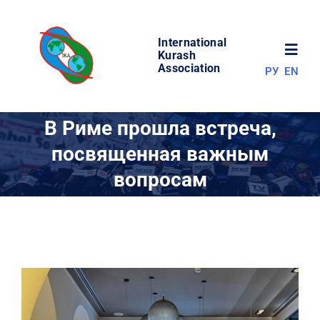
Skip
to
International
content
Toggl
Kurash
Association
РУ
EN
Navig
НОВОСТИ
В Риме прошла встреча,
посвященная важным
МИР КУРАША
вопросам
ОБ АССОЦИАЦИИ
СОРЕВНОВАНИЯ
РЕЗУЛЬТАТЫ