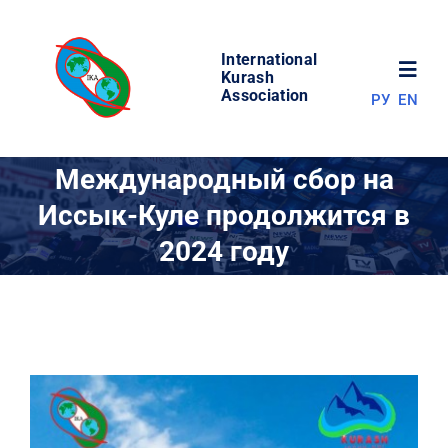
Skip
to
International
content
Toggl
Kurash
Association
РУ
EN
Navig
НОВОСТИ
Международный сбор на
Иссык-Куле продолжится в
МИР КУРАША
2024 году
ОБ АССОЦИАЦИИ
СОРЕВНОВАНИЯ
РЕЗУЛЬТАТЫ