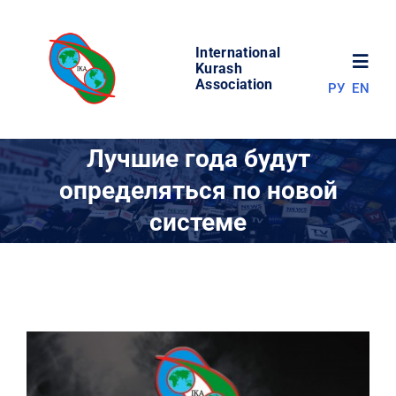
Skip
to
International
content
Toggl
Kurash
Association
РУ
EN
Navig
НОВОСТИ
Лучшие года будут
определяться по новой
МИР КУРАША
системе
ОБ АССОЦИАЦИИ
СОРЕВНОВАНИЯ
РЕЗУЛЬТАТЫ