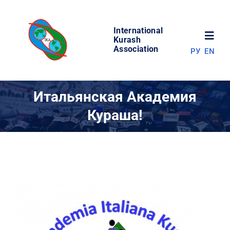
Skip
to
International
content
Toggl
Kurash
Association
РУ
EN
Navig
НОВОСТИ
Итальянская Академия
Кураша!
МИР КУРАША
ОБ АССОЦИАЦИИ
СОРЕВНОВАНИЯ
РЕЗУЛЬТАТЫ