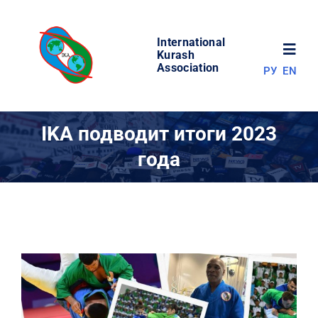
Skip
to
International
content
Toggl
Kurash
Association
РУ
EN
Navig
НОВОСТИ
IKA подводит итоги 2023
года
МИР КУРАША
ОБ АССОЦИАЦИИ
СОРЕВНОВАНИЯ
РЕЗУЛЬТАТЫ