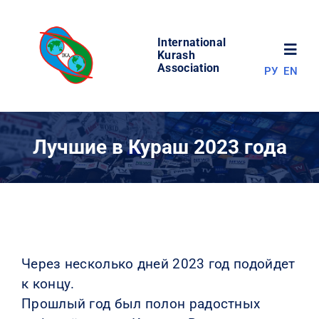
Skip
to
International
content
Toggl
Kurash
Association
РУ
EN
Navig
НОВОСТИ
Лучшие в Кураш 2023 года
МИР КУРАША
ОБ АССОЦИАЦИИ
СОРЕВНОВАНИЯ
Через несколько дней 2023 год подойдет
к концу.
РЕЗУЛЬТАТЫ
Прошлый год был полон радостных