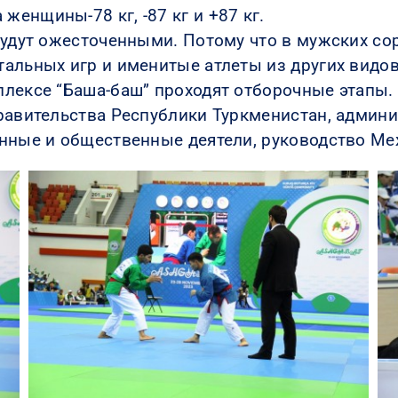
 а женщины-78 кг, -87 кг и +87 кг.
будут ожесточенными. Потому что в мужских с
альных игр и именитые атлеты из других видов
лексе “Баша-баш” проходят отборочные этапы.
равительства Республики Туркменистан, админ
енные и общественные деятели, руководство М