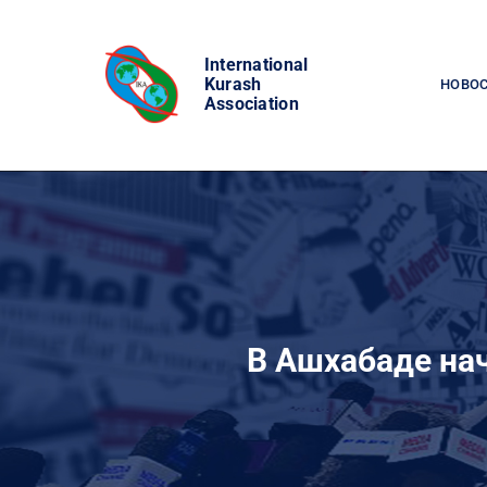
Skip
to
International
content
Kurash
НОВО
Association
В Ашхабаде на