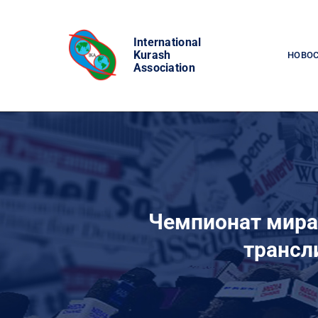
Skip
to
International
content
Kurash
НОВО
Association
Чемпионат мира 
трансл