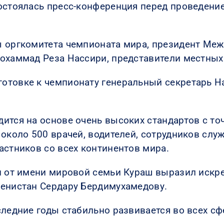
остоялась пресс-конференция перед проведени
ы оргкомитета чемпионата мира, президент Ме
Мохаммад Реза Нассири, представители местны
отовке к чемпионату генеральный секретарь Н
ится на основе очень высоких стандартов с то
 около 500 врачей, водителей, сотрудников сл
астников со всех континентов мира.
 и от имени мировой семьи Кураш выразил иск
менистан Сердару Бердимухамедову.
ледние годы стабильно развивается во всех сфе