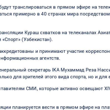
удут транслироваться в прямом эфире на теле
аться примерно в 40 странах мира посредством
рансляции Кураш схватков на телеканалах Азиа
и «Спорт» (Узбекистан).
аккредитованы и принимают участие корреспонде
информационных агентств.
енеральный секретарь IKA Мухаммад Реза Насси
ько для зрителей этого вида спорта, но и для 
ставителям СМИ, которые активно освещают XI
яции планируется вести в прямом эфире на пл