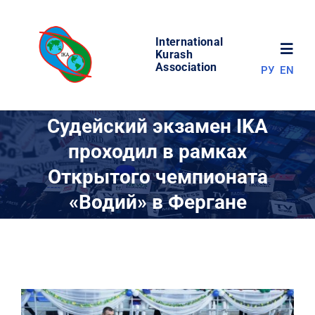
Skip
to
International
content
Toggl
Kurash
Association
РУ
EN
Navig
НОВОСТИ
Судейский экзамен IKA
проходил в рамках
МИР КУРАША
Открытого чемпионата
«Водий» в Фергане
ОБ АССОЦИАЦИИ
СОРЕВНОВАНИЯ
РЕЗУЛЬТАТЫ