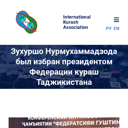
Skip
to
International
content
Toggl
Kurash
Association
РУ
EN
Navig
НОВОСТИ
Зухуршо Нурмухаммадзода
был избран президентом
МИР КУРАША
Федерации кураш
Таджикистана
ОБ АССОЦИАЦИИ
СОРЕВНОВАНИЯ
РЕЗУЛЬТАТЫ