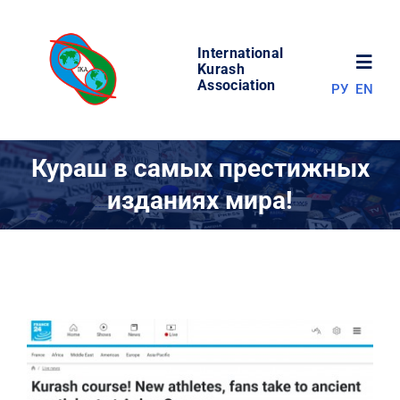
Skip
to
International
content
Toggl
Kurash
Association
РУ
EN
Navig
НОВОСТИ
Кураш в самых престижных
изданиях мира!
МИР КУРАША
ОБ АССОЦИАЦИИ
СОРЕВНОВАНИЯ
РЕЗУЛЬТАТЫ