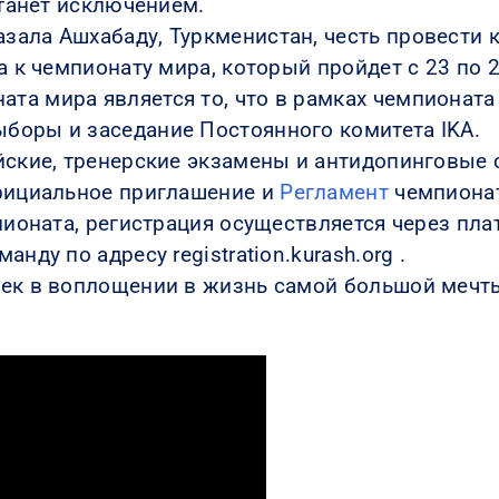
станет исключением.
зала Ашхабаду, Туркменистан, честь провести 
а к чемпионату мира, который пройдет с 23 по 2
а мира является то, что в рамках чемпионата 
боры и заседание Постоянного комитета IKA.
йские, тренерские экзамены и антидопинговые
официальное приглашение и
Регламент
чемпионат
мпионата, регистрация осуществляется через пл
нду по адресу registration.kurash.org .
век в воплощении в жизнь самой большой мечт