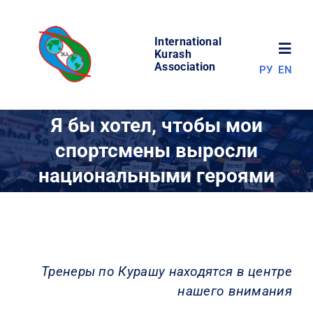
Skip
to
International
content
Toggl
Kurash
Association
РУ
EN
Navig
НОВОСТИ
Я бы хотел, чтобы мои
спортсмены выросли
МИР КУРАША
национальными героями
ОБ АССОЦИАЦИИ
СОРЕВНОВАНИЯ
Тренеры по Курашу находятся в центре
нашего внимания
РЕЗУЛЬТАТЫ