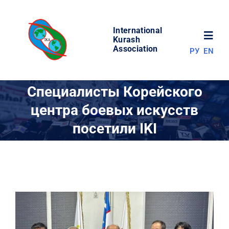
Skip
to
International
content
Toggl
Kurash
Association
РУ
EN
Navig
НОВОСТИ
Специалисты Корейского
центра боевых искусств
МИР КУРАША
посетили IKI
ОБ АССОЦИАЦИИ
СОРЕВНОВАНИЯ
РЕЗУЛЬТАТЫ