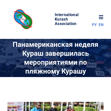
Skip
to
International
content
Toggl
Kurash
Association
РУ
EN
Navig
НОВОСТИ
Панамериканская неделя
Кураш завершилась
МИР КУРАША
мероприятиями по
пляжному Курашу
ОБ АССОЦИАЦИИ
СОРЕВНОВАНИЯ
РЕЗУЛЬТАТЫ