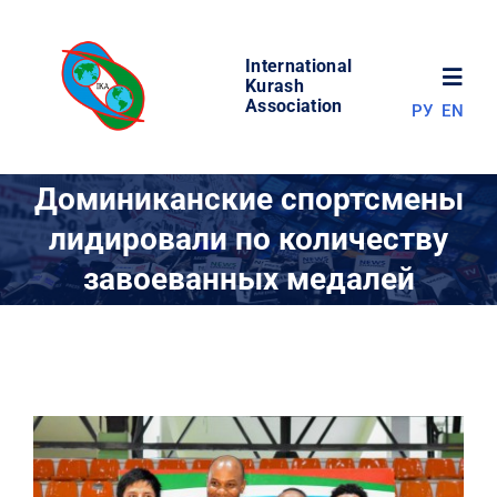
Skip
to
International
content
Toggl
Kurash
Association
РУ
EN
Navig
НОВОСТИ
Доминиканские спортсмены
лидировали по количеству
МИР КУРАША
завоеванных медалей
ОБ АССОЦИАЦИИ
СОРЕВНОВАНИЯ
РЕЗУЛЬТАТЫ