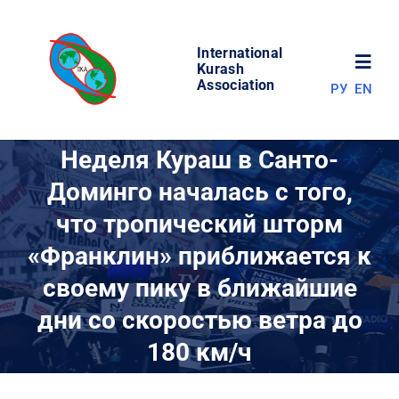
Skip
to
International
content
Toggl
Kurash
Association
РУ
EN
Navig
НОВОСТИ
Неделя Кураш в Санто-
Доминго началась с того,
МИР КУРАША
что тропический шторм
«Франклин» приближается к
ОБ АССОЦИАЦИИ
своему пику в ближайшие
СОРЕВНОВАНИЯ
дни со скоростью ветра до
180 км/ч
РЕЗУЛЬТАТЫ