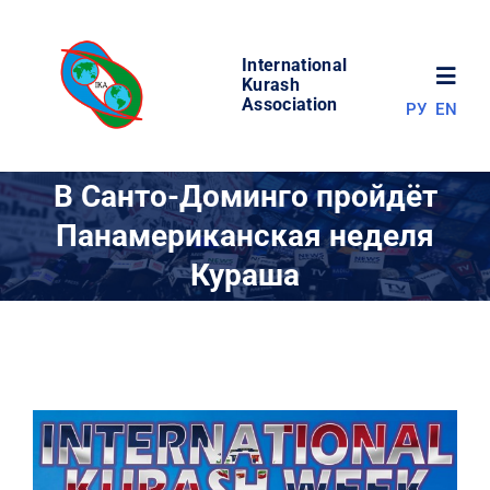
Skip
to
International
content
Toggl
Kurash
Association
РУ
EN
Navig
НОВОСТИ
В Санто-Доминго пройдёт
Панамериканская неделя
МИР КУРАША
Кураша
ОБ АССОЦИАЦИИ
СОРЕВНОВАНИЯ
РЕЗУЛЬТАТЫ