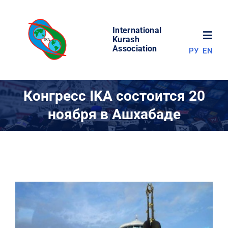
Skip
to
International
content
Toggl
Kurash
Association
РУ
EN
Navig
НОВОСТИ
Конгресс IKA состоится 20
ноября в Ашхабаде
МИР КУРАША
ОБ АССОЦИАЦИИ
СОРЕВНОВАНИЯ
РЕЗУЛЬТАТЫ