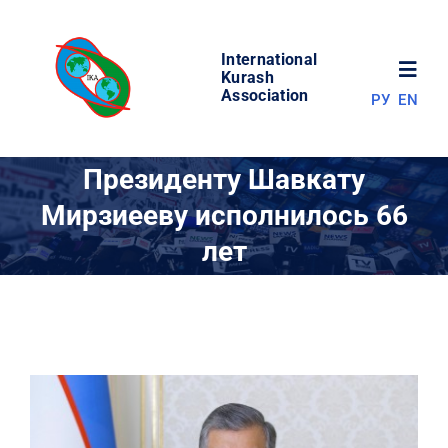
Skip
to
International
content
Toggl
Kurash
Association
РУ
EN
Navig
НОВОСТИ
Президенту Шавкату
Мирзиееву исполнилось 66
МИР КУРАША
лет
ОБ АССОЦИАЦИИ
СОРЕВНОВАНИЯ
РЕЗУЛЬТАТЫ