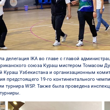
ыла делегация IKA во главе с главой администр
риканского союза Кураш мистером Томасом Ду
й Кураш Узбекистана и организационным комит
я предстоящего 19-го континентального чемпи
и турнира WSP. Также была проведена инспекц
 турниры.