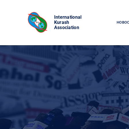
Skip
to
International
content
Kurash
НОВО
Association