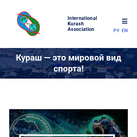
Skip
to
International
content
Toggl
Kurash
Association
РУ
EN
Navig
НОВОСТИ
Кураш — это мировой вид
спорта!
МИР КУРАША
ОБ АССОЦИАЦИИ
СОРЕВНОВАНИЯ
РЕЗУЛЬТАТЫ