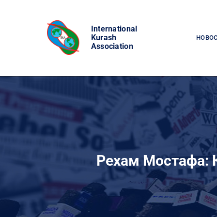
Skip
to
International
content
Kurash
НОВО
Association
Рехам Мостафа: 