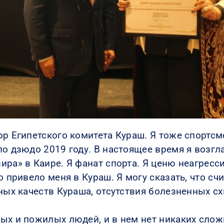
ор Египетского комитета Кураш. Я тоже спортс
по дзюдо 2019 году. В настоящее время я возг
ира» в Каире. Я фанат спорта. Я ценю неагрес
о привело меня в Кураш. Я могу сказать, что 
ных качеств Кураша, отсутствия болезненных сх
х и пожилых людей, и в нем нет никаких сложн