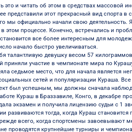
ать это и читать об этом в средствах массовой 
ее представили этот прекрасный вид спорта в 
го мы официально начали свою деятельность. Я
 в этом процессе. Конечно, встречались и про
ш становится все более интересным для молоде
число начало быстро увеличиваться.
себя талантливую девушку весом 57 килограммо
й приняли участие в чемпионате мира по Кураш
яла седьмое место, что для начала является не
социальных сетей и популяризации Кураша. Все
роект был успешным, мы должны сначала наблюда
аботе Кураш в Браззавиле, Конго, в декабре пр
дала экзамен и получила лицензию судьи с 1 зв
ии развиваются тогда, когда Кураш становится 
прежде всего, когда спортсмены завоевывают 
ане проводятся крупнейшие турниры и чемпион