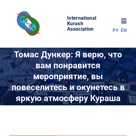
Skip
to
International
content
Toggl
Kurash
Association
РУ
EN
Navig
НОВОСТИ
Томас Дункер: Я верю, что
вам понравится
МИР КУРАША
мероприятие, вы
повеселитесь и окунетесь в
ОБ АССОЦИАЦИИ
яркую атмосферу Кураша
СОРЕВНОВАНИЯ
РЕЗУЛЬТАТЫ