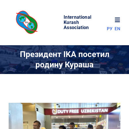
Skip
to
International
content
Toggl
Kurash
Association
РУ
EN
Navig
НОВОСТИ
Президент IKA посетил
родину Кураша
МИР КУРАША
ОБ АССОЦИАЦИИ
СОРЕВНОВАНИЯ
РЕЗУЛЬТАТЫ