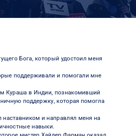
гущего Бога, который удостоил меня
торые поддерживали и помогали мне
ом Кураша в Индии, познакомивший
раничную поддержку, которая помогла
 наставником и направлял меня на
личностные навыки.
которое мистер Хайдер Фарман оказал