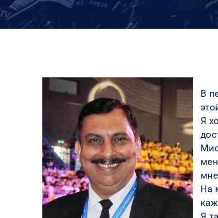
В п
это
Я х
дос
Мис
мен
мне
На 
каж
Я т