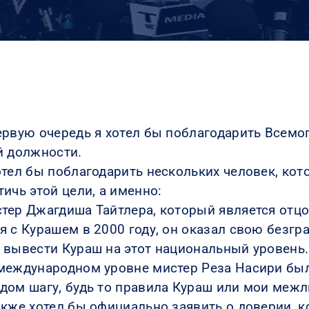
ервую очередь я хотел бы поблагодарить Всемо
й должности.
отел бы поблагодарить нескольких человек, ко
тичь этой цели, а именно:
тер Джагдиша Тайтлера, который является отц
я с Курашем в 2000 году, он оказал свою безг
 вывести Кураш на этот национальный уровень.
международном уровне мистер Реза Насири был
дом шагу, будь то правила Кураш или мои меж
акже хотел бы официально заявить о доверии, 