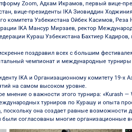
атформу Zoom, Адхам Икрамов, первый вице-пр
стан, вице-президенты IKA Зиовиддин Ходжини
го комитета Узбекистана Ойбек Касимов, Реза 
трации IKA Мансур Мирзаев, ректор Междунаро
едерации Кураш Узбекистана Бахтиер Кадиров,
искренне поздравил всех с большим фестивалем
ентальный чемпионат и международные турниры
денту IKA и Организационному комитету 19-х А
ятий на самом высоком уровне.
е мнение о важности этого турнира: «Kurash — W
еждународных турниров по Курашу и опыта про
а, поскольку она создает равные возможности д
 и были согласованы многие организационные 