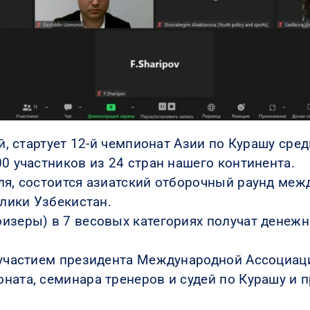
ай, стартует 12-й чемпионат Азии по Курашу сре
0 участников из 24 стран нашего континента.
ля, состоится азиатский отборочный раунд меж
блики Узбекистан.
изеры) в 7 весовых категориях получат денежн
с участием президента Международной Ассоциац
ната, семинара тренеров и судей по Курашу и