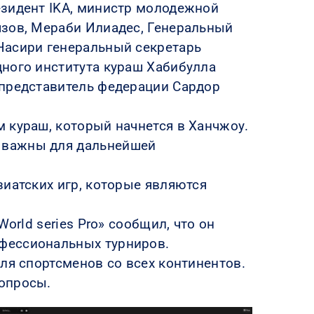
езидент IKA, министр молодежной
язов, Мераби Илиадес, Генеральный
Насири генеральный секретарь
дного института кураш Хабибулла
 представитель федерации Сардор
 кураш, который начнется в Ханчжоу.
 важны для дальнейшей
зиатских игр, которые являются
orld series Pro» сообщил, что он
фессиональных турниров.
ля спортсменов со всех континентов.
вопросы.