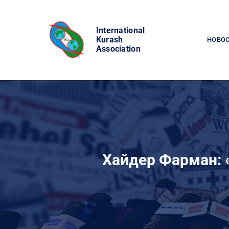
Skip
to
International
content
Kurash
НОВО
Association
Хайдер Фарман: «