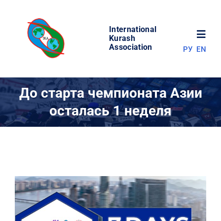
Skip
to
International
content
Toggl
Kurash
Association
РУ
EN
Navig
НОВОСТИ
До старта чемпионата Азии
осталась 1 неделя
МИР КУРАША
ОБ АССОЦИАЦИИ
СОРЕВНОВАНИЯ
РЕЗУЛЬТАТЫ