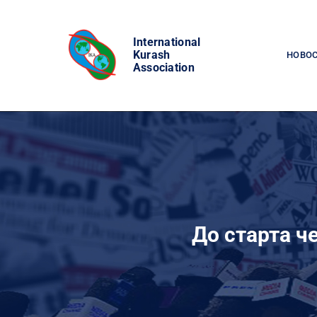
Skip
to
International
content
Kurash
НОВО
Association
До старта ч