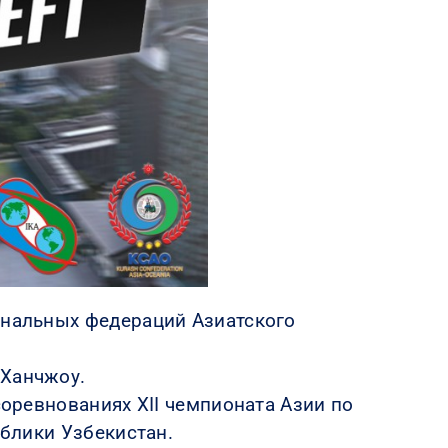
ональных федераций Азиатского
 Ханчжоу.
соревнованиях XII чемпионата Азии по
ублики Узбекистан.