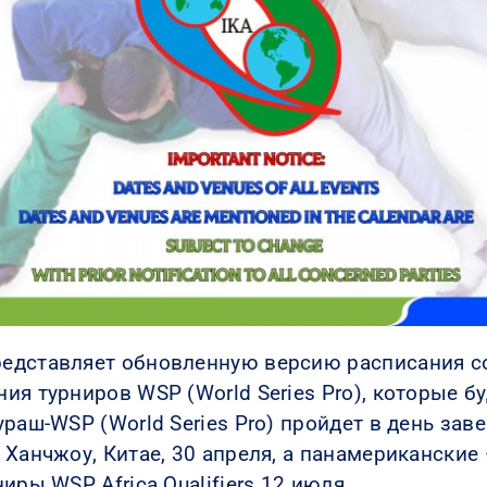
едставляет обновленную версию расписания со
я турниров WSP (World Series Pro), которые буд
ураш-WSP (World Series Pro) пройдет в день за
Ханчжоу, Китае, 30 апреля, а панамериканские 
иры WSP Africa Qualifiers 12 июля.