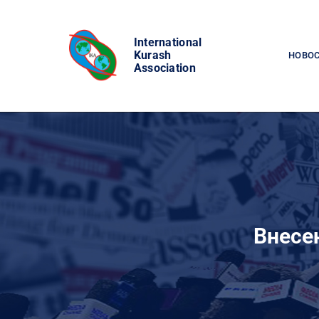
Skip
to
International
content
Kurash
НОВО
Association
Внесе