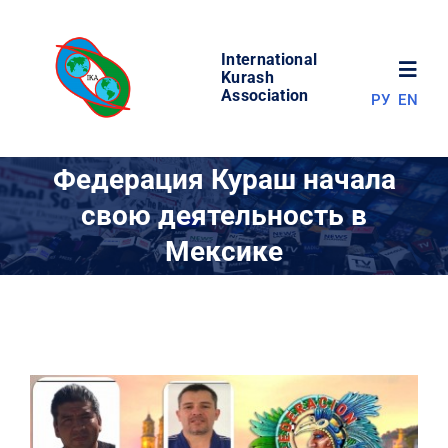
Skip
to
International
content
Toggl
Kurash
Association
РУ
EN
Navig
НОВОСТИ
Федерация Кураш начала
свою деятельность в
МИР КУРАША
Мексике
ОБ АССОЦИАЦИИ
СОРЕВНОВАНИЯ
РЕЗУЛЬТАТЫ