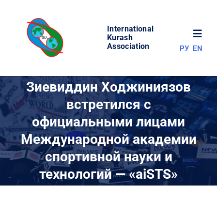
Skip
to
International
content
Toggl
Kurash
Association
РУ
EN
Navig
НОВОСТИ
Зиевиддин Ходжиниязов
встретился с
МИР КУРАША
официальными лицами
Международной академии
ОБ АССОЦИАЦИИ
спортивной науки и
СОРЕВНОВАНИЯ
технологий — «aiSTS»
РЕЗУЛЬТАТЫ