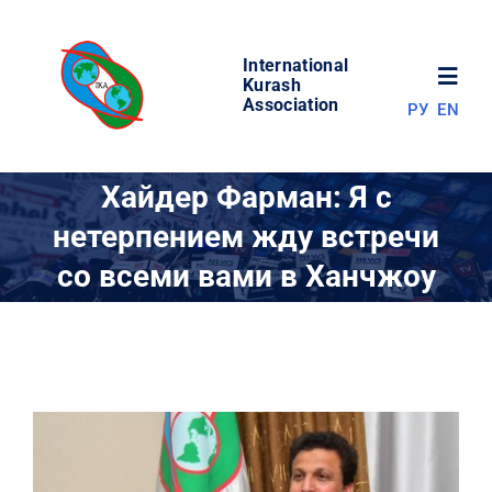
Skip
to
International
content
Toggl
Kurash
Association
РУ
EN
Navig
НОВОСТИ
Хайдер Фарман: Я с
нетерпением жду встречи
МИР КУРАША
со всеми вами в Ханчжоу
ОБ АССОЦИАЦИИ
СОРЕВНОВАНИЯ
РЕЗУЛЬТАТЫ