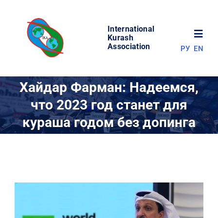
Skip
to
International
content
Toggl
Kurash
Association
РУ
EN
Navig
НОВОСТИ
Хайдар Фарман: Надеемся,
что 2023 год станет для
МИР КУРАША
кураша годом без допинга
ОБ АССОЦИАЦИИ
СОРЕВНОВАНИЯ
РЕЗУЛЬТАТЫ