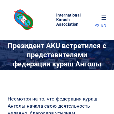
Skip
to
International
content
Toggl
Kurash
Association
РУ
EN
Navig
НОВОСТИ
Президент AKU встретился с
представителями
МИР КУРАША
федерации кураш Анголы
ОБ АССОЦИАЦИИ
СОРЕВНОВАНИЯ
Несмотря на то, что федерация кураш
Анголы начала свою деятельность
РЕЗУЛЬТАТЫ
недавно, благодаря усилиям