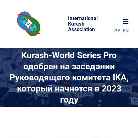
Skip
to
International
content
Toggl
Kurash
Association
РУ
EN
Navig
НОВОСТИ
Kurash-World Series Pro
одобрен на заседании
МИР КУРАША
Руководящего комитета IKA,
который начнется в 2023
ОБ АССОЦИАЦИИ
году
СОРЕВНОВАНИЯ
РЕЗУЛЬТАТЫ