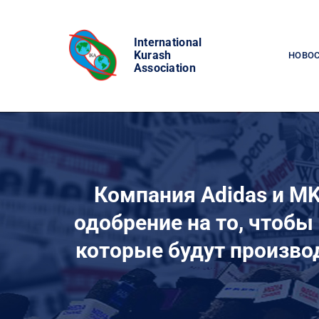
Skip
to
International
content
Kurash
НОВО
Association
Компания Adidas и MK
одобрение на то, чтоб
которые будут производ