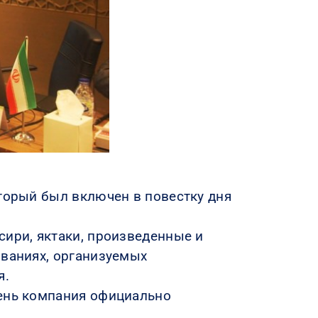
оторый был включен в повестку дня
сири, яктаки, произведенные и
ованиях, организуемых
я.
день компания официально