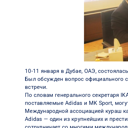
10-11 января в Дубае, ОАЭ, состоялас
Был обсужден вопрос официального со
встречи.
По словам генерального секретаря IK
поставляемые Adidas и MK Sport, мог
Международной ассоциацией кураш ка
Adidas — один из крупнейших и прест
сотрудничает со многими междунаро