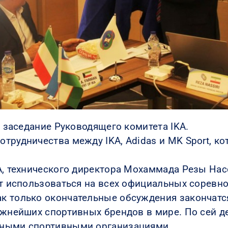
ь заседание Руководящего комитета IKA.
трудничества между IKA, Adidas и MK Sport, к
A, технического директора Мохаммада Резы Нас
ут использоваться на всех официальных соревн
к только окончательные обсуждения закончатс
ижнейших спортивных брендов в мире. По сей 
дными спортивными организациями.