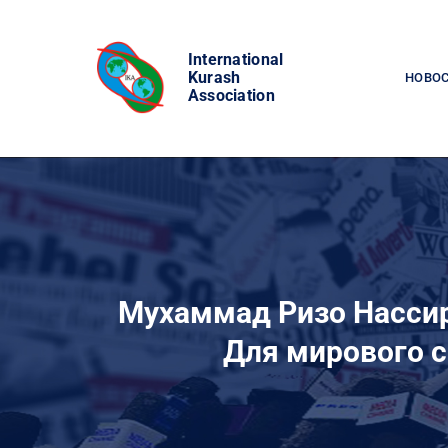
Skip
to
International
content
Kurash
НОВО
Association
Мухаммад Ризо Нассир
Для мирового с