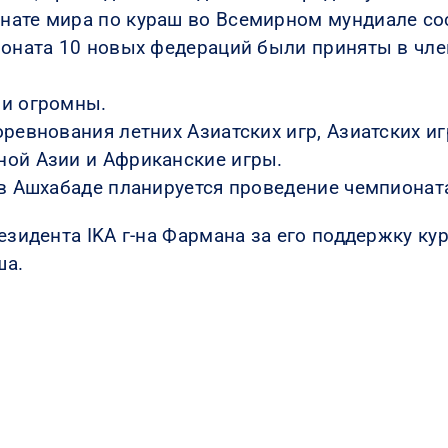
нате мира по кураш во Всемирном мундиале со
пионата 10 новых федераций были приняты в ч
ли огромны.
оревнования летних Азиатских игр, Азиатских и
ной Азии и Африканские игры.
 в Ашхабаде планируется проведение чемпионат
зидента IKA г-на Фармана за его поддержку кур
ша.