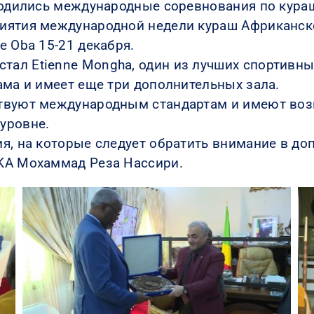
оводились международные соревнования по кура
иятия международной недели кураш Африканск
e Oba 15-21 декабря.
ал Etienne Mongha, один из лучших спортивных
ама и имеет еще три дополнительных зала.
ствуют международным стандартам и имеют во
уровне.
я, на которые следует обратить внимание в до
KA Мохаммад Реза Нассири.