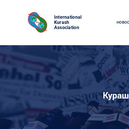
Skip
to
International
content
Kurash
НОВО
Association
Кураш