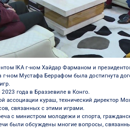
ентом IKA г-ном Хайдар Фарманом и президент
 г-ном Мустафа Беррафом была достигнута дог
игр.
 2023 года в Браззевиле в Конго.
й ассоциации кураш, технический директор Мо
ов, связанных с этими играми.
реча с министром молодежи и спорта, гражданс
речи были обсуждены многие вопросы, связанны