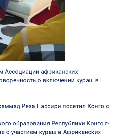
ом Ассоциации африканских
оворенность о включении кураш в
хаммад Реза Нассири посетил Конго с
кого образования Республики Конго г-
е с участием кураш в Африканских