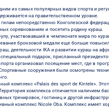
одним из самых популярных видов спорта и рег
держивается на правительственном уровне.
 гилам непосредственно Конголезской федераци
ных соревнованиях и посетить родину кураш.
улу, участвовавший в чемпионате мира по кураш
воевание бронзовой медали еще больше повысило
ураш, деятельности IKA и развитии кураш на аф
н специальный подарок, присланный президент
порта организовал посещение мест, где в про
 Спортивные сооружения были осмотрены техни
нго.
й комплекс «Palais des sport de Kintele». Это
ерритория комплекса отличается наличием бас
вных тренировок, гостиниц и другой инфрастру
ивный комплекс Nicole Oba. Комплекс имеет х