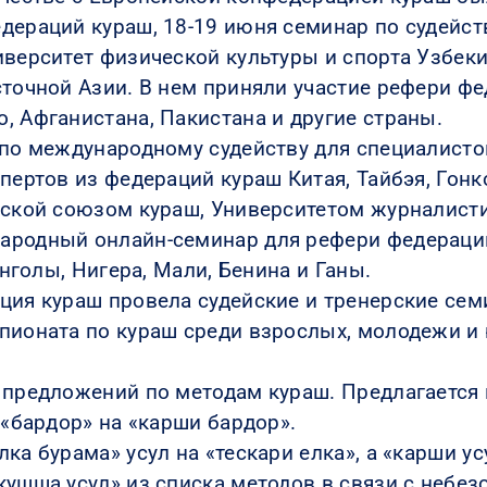
дераций кураш, 18-19 июня семинар по судейст
иверситет физической культуры и спорта Узбе
сточной Азии. В нем приняли участие рефери фе
, Афганистана, Пакистана и другие страны.
 по международному судейству для специалисто
пертов из федераций кураш Китая, Тайбэя, Гонк
анской союзом кураш, Университетом журналис
ародный онлайн-семинар для рефери федераци
Анголы, Нигера, Мали, Бенина и Ганы.
ция кураш провела судейские и тренерские се
пионата по кураш среди взрослых, молодежи и
 предложений по методам кураш. Предлагается
 «бардор» на «карши бардор».
ка бурама» усул на «тескари елка», а «карши у
кушша усул» из списка методов в связи с небез