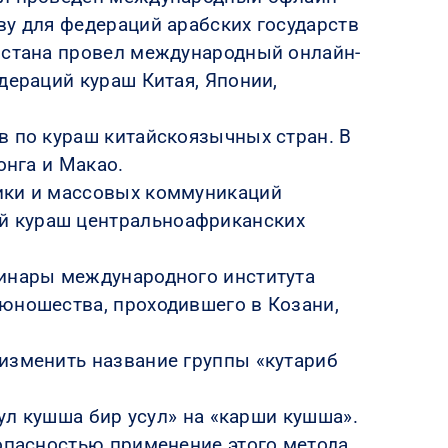
ву для федераций арабских государств
кистана провел международный онлайн-
дераций кураш Китая, Японии,
в по кураш китайскоязычных стран. В
онга и Макао.
тики и массовых коммуникаций
й кураш центральноафриканских
минары международного института
 юношества, проходившего в Козани,
 изменить название группы «кутариб
сул кушша бир усул» на «карши кушша».
опасностью применение этого метода.