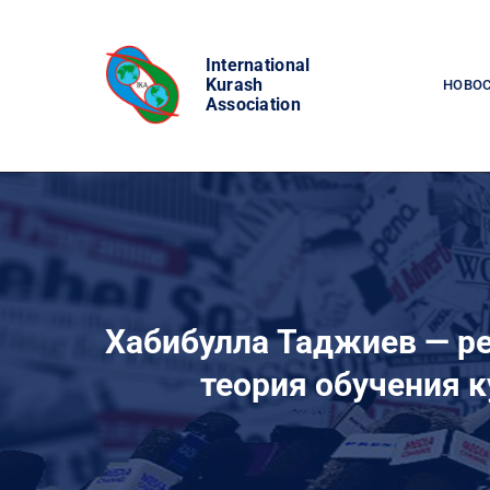
Skip
to
International
content
Kurash
НОВО
Association
Хабибулла Таджиев — ре
теория обучения 