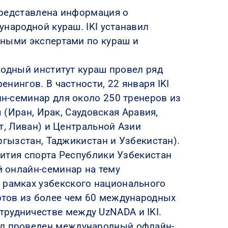
представлена информация о
народной кураш. IKI устанавил
ными экспертами по кураш и
родный институт кураш провел ряд
нингов. В частности, 22 января IKI
-семинар для около 250 тренеров из
ы (Иран, Ирак, Саудовская Аравия,
т, Ливан) и Центральной Азии
ргызстан, Таджикистан и Узбекистан).
ития спорта Республики Узбекистан
 онлайн-семинар на тему
 рамках узбекского национального
ертов из более чем 60 международных
рудничестве между UzNADA и IKI.
был проведен международный офлайн-