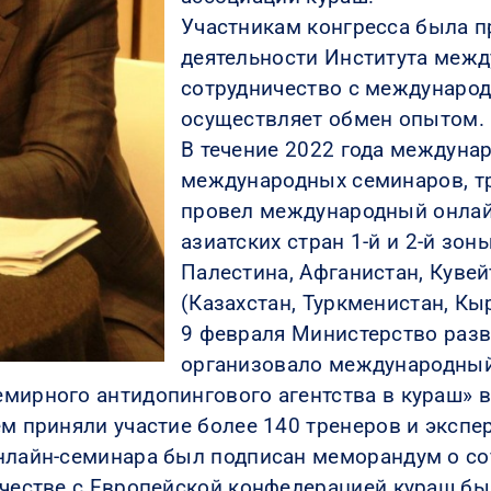
Участникам конгресса была 
деятельности Института между
сотрудничество с международ
осуществляет обмен опытом.
В течение 2022 года междуна
международных семинаров, тре
провел международный онлайн
азиатских стран 1-й и 2-й зон
Палестина, Афганистан, Кувей
(Казахстан, Туркменистан, Кы
9 февраля Министерство разв
организовало международный
мирного антидопингового агентства в кураш» в
ем приняли участие более 140 тренеров и эксп
нлайн-семинара был подписан меморандум о сот
ничестве с Европейской конфедерацией кураш 