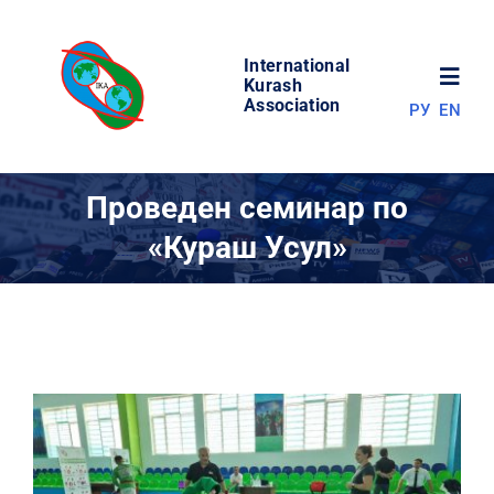
Skip
to
International
content
Toggl
Kurash
Association
РУ
EN
Navig
НОВОСТИ
Проведен семинар по
«Кураш Усул»
МИР КУРАША
ОБ АССОЦИАЦИИ
СОРЕВНОВАНИЯ
РЕЗУЛЬТАТЫ