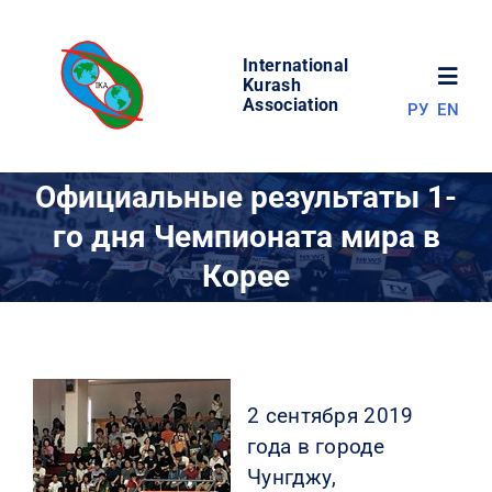
Skip
to
International
content
Toggl
Kurash
Association
РУ
EN
Navig
НОВОСТИ
Официальные результаты 1-
го дня Чемпионата мира в
МИР КУРАША
Корее
ОБ АССОЦИАЦИИ
СОРЕВНОВАНИЯ
2 сентября 2019
года в городе
РЕЗУЛЬТАТЫ
Чунгджу,