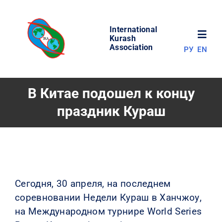
Skip
to
International
content
Toggl
Kurash
Association
РУ
EN
Navig
НОВОСТИ
В Китае подошел к концу
праздник Кураш
МИР КУРАША
ОБ АССОЦИАЦИИ
СОРЕВНОВАНИЯ
Сегодня, 30 апреля, на последнем
соревновании Недели Кураш в Ханчжоу,
РЕЗУЛЬТАТЫ
на Международном турнире World Series