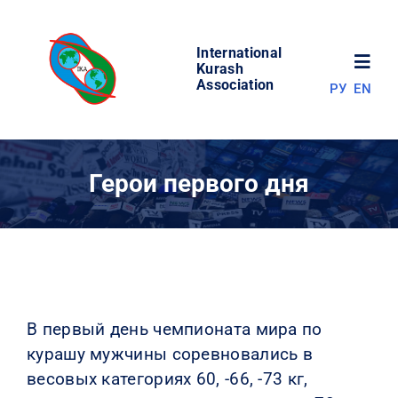
Skip
to
International
content
Toggl
Kurash
Association
РУ
EN
Navig
НОВОСТИ
Герои первого дня
МИР КУРАША
ОБ АССОЦИАЦИИ
СОРЕВНОВАНИЯ
В первый день чемпионата мира по
курашу мужчины соревновались в
РЕЗУЛЬТАТЫ
весовых категориях 60, -66, -73 кг,