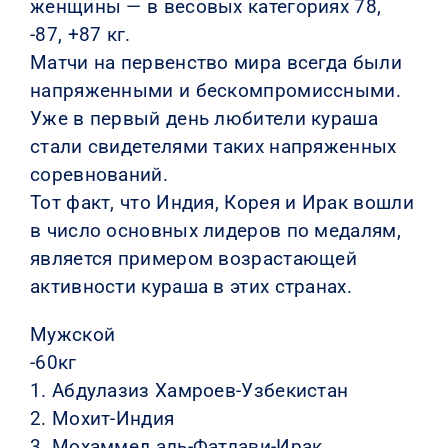
женщины — в весовых категориях 78,
-87, +87 кг.
КОНТАКТЫ
Матчи на первенство мира всегда были
напряженными и бескомпромиссными.
Уже в первый день любители кураша
стали свидетелями таких напряженных
соревнований.
Тот факт, что Индия, Корея и Ирак вошли
в число основных лидеров по медалям,
является примером возрастающей
активности кураша в этих странах.
Мужской
-60кг
1. Абдулазиз Хамроев-Узбекистан
2. Мохит-Индия
3. Мохаммед аль-Фатлави-Ирак