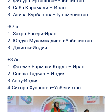
2. Филура Эргашова–Узбекистан
3. Саба Карамали – Иран
3. Азиза Курбанова–Туркменистан
-87кг
1. Захра Багери-Иран
2. Юлдуз Мухаммадиева-Узбекистан
3. Джиоти-Индия
+87кг
1. Фатеме Бармаки Кордк – Иран
2. Снеша Тадьял – Индия
3.Анну-Индия
4.Ситора Хусанова–Узбекистан