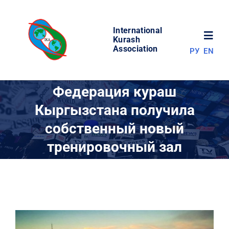
Skip
to
International
content
Toggl
Kurash
Association
РУ
EN
Navig
НОВОСТИ
Федерация кураш
Кыргызстана получила
МИР КУРАША
собственный новый
тренировочный зал
ОБ АССОЦИАЦИИ
СОРЕВНОВАНИЯ
РЕЗУЛЬТАТЫ