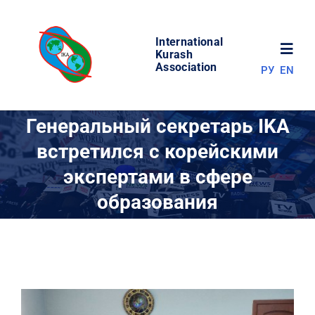
Skip
to
International
content
Toggl
Kurash
Association
РУ
EN
Navig
НОВОСТИ
Генеральный секретарь IKA
встретился с корейскими
МИР КУРАША
экспертами в сфере
образования
ОБ АССОЦИАЦИИ
СОРЕВНОВАНИЯ
РЕЗУЛЬТАТЫ