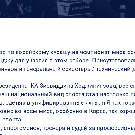
р по корейскому курашу на чемпионат мира сре
нджу для участия в этом отборе. Присутствова
язов и генеральный секретарь / технический д
резидента IKA Зиевиддина Ходжиниязова, все с
то наш национальный вид спорта стал настолько
, одетых в унифицированные яхты, я Я так горж
вне во всем мире, особенно в Корее, так хоро
 спорта.
, спортсменов, тренера и судей за профессиона