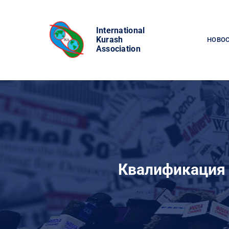
Skip
to
International
content
Kurash
НОВО
Association
Квалификация 